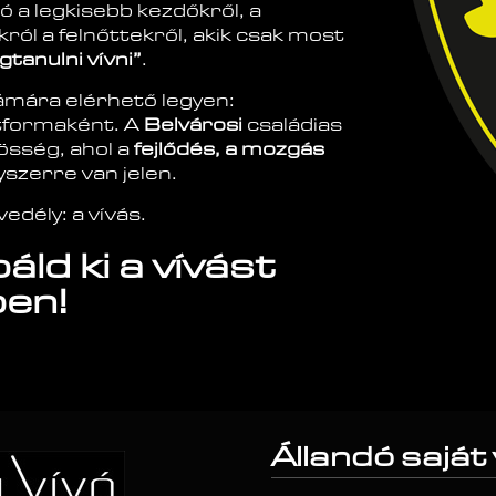
ó a legkisebb kezdőkről, a
król a felnőttekről, akik csak most
gtanulni vívni”
.
zámára elérhető legyen:
tformaként. A
Belvárosi
családias
össég, ahol a
fejlődés, a mozgás
szerre van jelen.
edély: a vívás.
áld ki a vívást
en!
Állandó saját