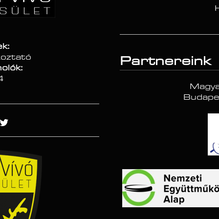
ek:
koztató
Partnereink
olók:
4
Magya
Budapes