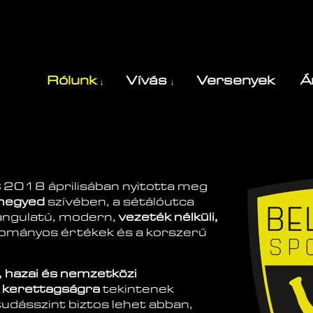
Rólunk
Vívás
Versenyek
Á
t
2018 áprilisában nyitotta meg
negyed
szívében, a sétálóutca
angulatú, modern,
vezeték nélküli,
gyományos értékek és a korszerű
 hazai és nemzetközi
i kerettagságra
tekintenek
tudásszint biztos lehet abban,