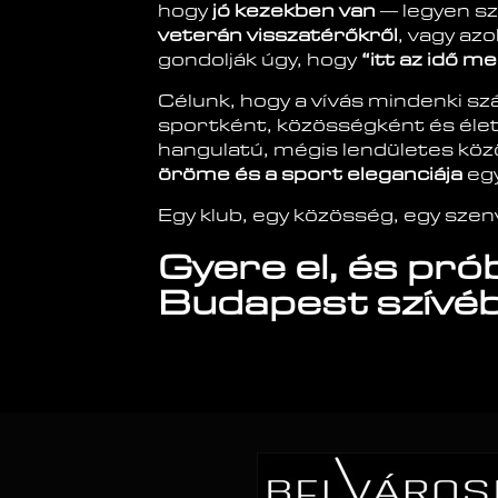
hogy
jó kezekben van
— legyen sz
veterán visszatérőkről
, vagy azo
gondolják úgy, hogy
“itt az idő me
Célunk, hogy a vívás mindenki s
sportként, közösségként és éle
hangulatú, mégis lendületes köz
öröme és a sport eleganciája
egy
Egy klub, egy közösség, egy szenv
Gyere el, és prób
Budapest szívéb