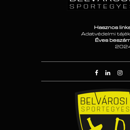
Hasznos link
Adatvédelmi tájé
Éves beszám
202