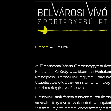
→
Home
Rólunk
A
Belvárosi Vívó Sportegyesüle
kapuit a
Krúdy utcában
, a
Palota
közepén. Termünk egyedülálló h
tízpástos vívóterem
, ahol a ha
technológia találkozik.
Edzőink
sokéves szakmai múltra,
eredményekre
, valamint
olimpia
vissza, így minden korosztály és 