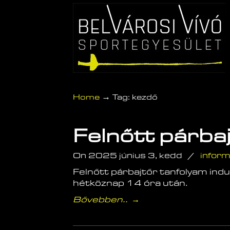
→
Home
Tag: kezdő
Felnőtt párbaj
On 2025 június 3, kedd
/
inform
Felnőtt párbajtőr tanfolyam i
hétköznap 14 óra után.
Bővebben..
→