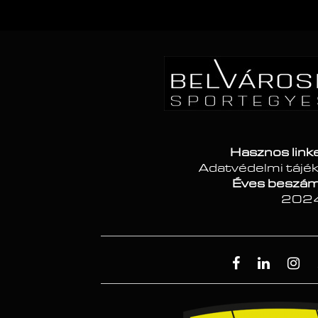
Hasznos link
Adatvédelmi tájé
Éves beszám
202