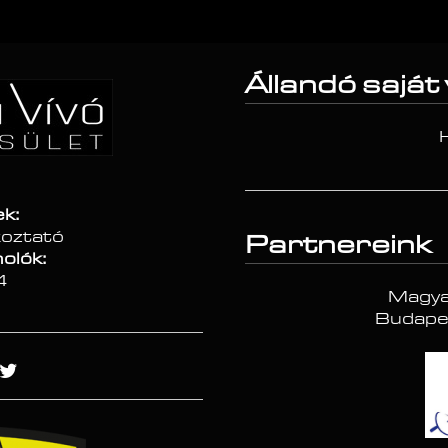
Állandó saját
ek:
koztató
Partnereink
olók:
4
Magya
Budapes