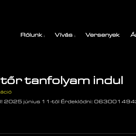
Rólunk
Vívás
Versenyek
Á
tőr tanfolyam indul
áció
ndul! 2025 június 11-től Érdeklődni: 0630014