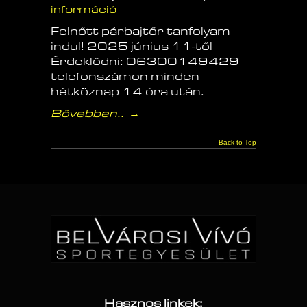
információ
Felnőtt párbajtőr tanfolyam
indul! 2025 június 11-től
Érdeklődni: 06300149429
telefonszámon minden
hétköznap 14 óra után.
Bővebben..
→
Back to Top
Hasznos linkek: